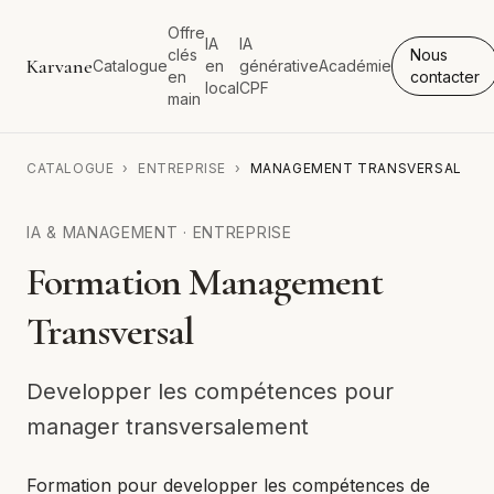
Offre
IA
IA
clés
Nous
Karvane
Catalogue
en
générative
Académie
en
contacter
local
CPF
main
CATALOGUE
›
ENTREPRISE
›
MANAGEMENT TRANSVERSAL
IA & MANAGEMENT
·
ENTREPRISE
Formation Management
Transversal
Developper les compétences pour
manager transversalement
Formation pour developper les compétences de